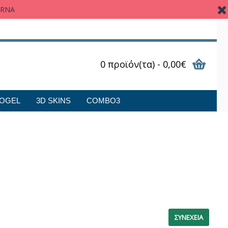
ARNA
0 προϊόν(τα) - 0,00€
OGEL
3D SKINS
COMBO3
ΣΥΝΈΧΕΙΑ