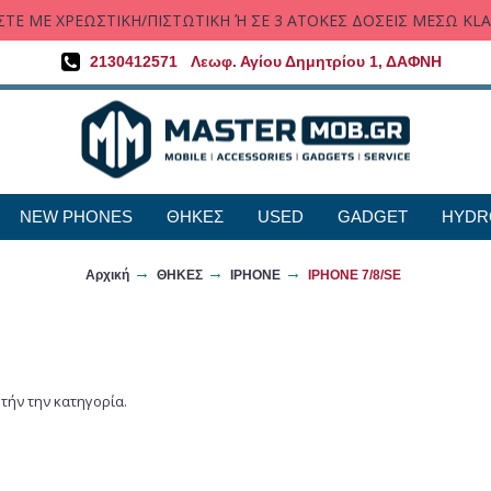
ΤΕ ΜΕ ΧΡΕΩΣΤΙΚΗ/ΠΙΣΤΩΤΙΚΗ Ή ΣΕ 3 ΑΤΟΚΕΣ ΔΟΣΕΙΣ ΜΕΣΩ KL
2130412571
Λεωφ. Αγίου Δημητρίου 1, ΔΑΦΝΗ
NEW PHONES
ΘΗΚΕΣ
USED
GADGET
HYDR
Αρχική
ΘΗΚΕΣ
ΙPHONE
IPHONE 7/8/SE
τήν την κατηγορία.