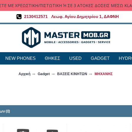
ΤΕ ΜΕ ΧΡΕΩΣΤΙΚΗ/ΠΙΣΤΩΤΙΚΗ Ή ΣΕ 3 ΑΤΟΚΕΣ ΔΟΣΕΙΣ ΜΕΣΩ KL
2130412571
Λεωφ. Αγίου Δημητρίου 1, ΔΑΦΝΗ
NEW PHONES
ΘΗΚΕΣ
USED
GADGET
HYDR
Αρχική
Gadget
ΒΑΣΕΙΣ ΚΙΝΗΤΩΝ
ΜΗΧΑΝΗΣ
ων (0)