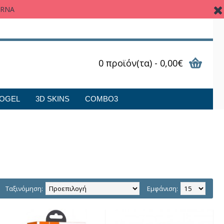
ARNA
0 προϊόν(τα) - 0,00€
OGEL
3D SKINS
COMBO3
Ταξινόμηση:
Εμφάνιση: