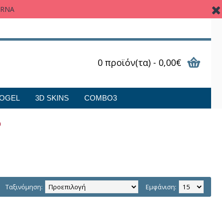
ARNA
0 προϊόν(τα) - 0,00€
OGEL
3D SKINS
COMBO3
0
Ταξινόμηση:
Εμφάνιση: