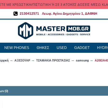
ΤΕ ΜΕ ΧΡΕΩΣΤΙΚΗ/ΠΙΣΤΩΤΙΚΗ Ή ΣΕ 3 ΑΤΟΚΕΣ ΔΟΣΕΙΣ ΜΕΣΩ KL
2130412571
Λεωφ. Αγίου Δημητρίου 1, ΔΑΦΝΗ
NEW PHONES
ΘΗΚΕΣ
USED
GADGET
HYDR
Αρχική
ΑΞΕΣΟΥΑΡ
ΤΖΑΜΑΚΙΑ ΠΡΟΣΤΑΣΙΑΣ
samsung
A20E/A4
ων (0)