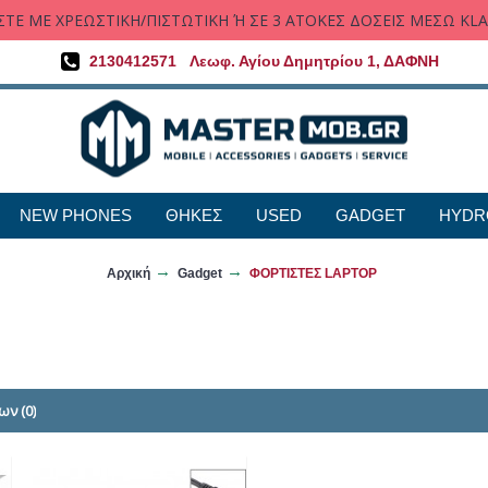
ΤΕ ΜΕ ΧΡΕΩΣΤΙΚΗ/ΠΙΣΤΩΤΙΚΗ Ή ΣΕ 3 ΑΤΟΚΕΣ ΔΟΣΕΙΣ ΜΕΣΩ KL
2130412571
Λεωφ. Αγίου Δημητρίου 1, ΔΑΦΝΗ
NEW PHONES
ΘΗΚΕΣ
USED
GADGET
HYDR
Αρχική
Gadget
ΦΟΡΤΙΣΤΕΣ LAPTOP
ων (0)