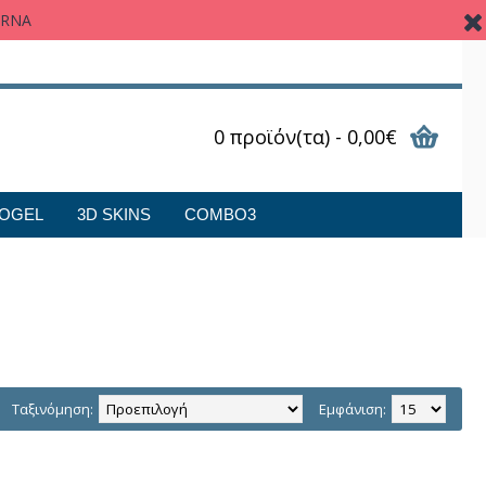
ARNA
0 προϊόν(τα) - 0,00€
OGEL
3D SKINS
COMBO3
Ταξινόμηση:
Εμφάνιση: